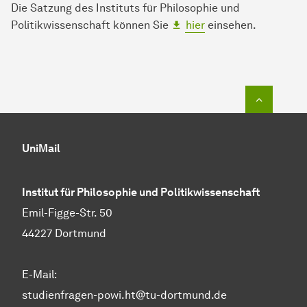
Die Satzung des Instituts für Philosophie und
Politikwissenschaft können Sie
hier
einsehen.
Zum Seit
UniMail
Institut für Philosophie und Politikwissenschaft
Emil-Figge-Str. 50
44227 Dortmund
E-Mail:
studienfragen-powi.ht@tu-dortmund.de