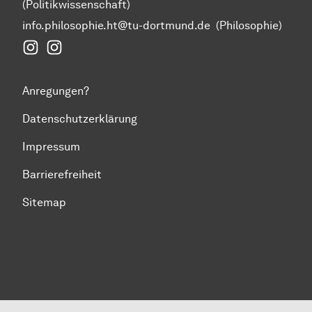
(Politikwissenschaft)
info.philosophie.ht@tu-dortmund.de
(Philosophie)
Instagram Fakultät Humanwissenschaften und Theol
Instagram Politikwissenschaft
Anregungen?
Datenschutzerklärung
Impressum
Barrierefreiheit
Sitemap
Zum Seitenanfang