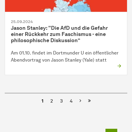
25.09.2024
Jason Stanley: "Die AfD und die Gefahr
einer Rückkehr zum Faschismus - eine
philosophische Diskussion“
Am 01.10. findet im Dortmunder U ein öffentlicher
Abendvortrag von Jason Stanley (Yale) statt
Nächste
1
2
3
4
Zum Seit