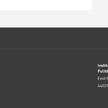
Instit
Polit
Emil-
4422