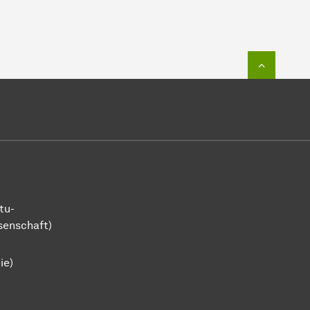
Zum Seit
tu-
senschaft)
ie)
Humanwissenschaften und Theologie
kwissenschaft