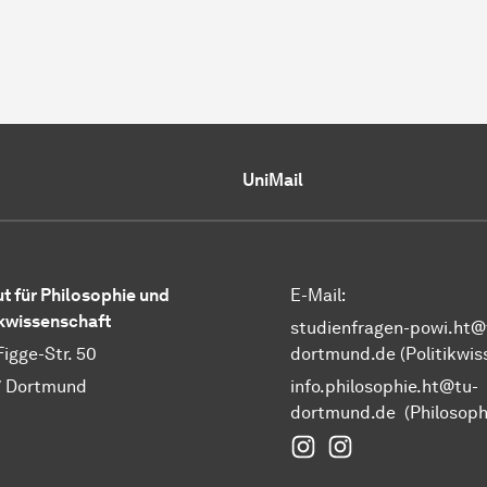
UniMail
ut für Philosophie und
E-Mail:
ikwissenschaft
studienfragen-powi.ht@
Figge-Str. 50
dortmund.de
(Politikwis
7 Dortmund
info.philosophie.ht@tu-
dortmund.de
(Philosoph
Instagram Fakultät 
Instagram Politi