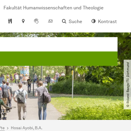
Fakultät Humanwissenschaften und Theologie
Suche
Kontrast
© Roland Baege​/​TU Dortmund
fte
Hosai Ayobi, B.A.