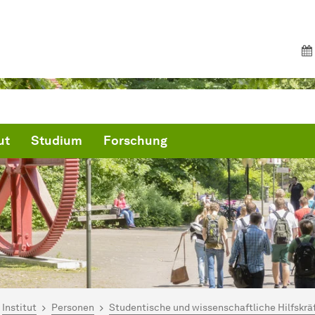
ut
Studium
Forschung
ind hier:
artseite
Institut
Personen
Studentische und wissenschaftliche Hilfskrä