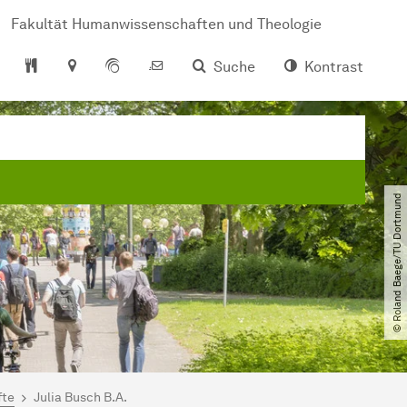
Fakultät Humanwissenschaften und Theologie
Suche
Kontrast
© Roland Baege​/​TU Dortmund
fte
Julia Busch B.A.