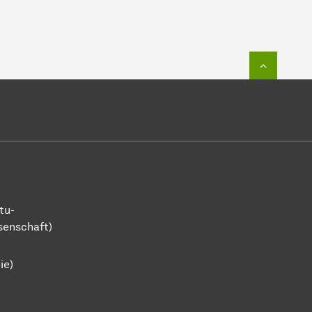
Zum Seit
tu-
senschaft)
ie)
Humanwissenschaften und Theologie
kwissenschaft