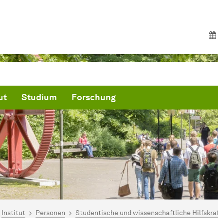
ut
Studium
Forschung
ind hier:
artseite
Institut
Personen
Studentische und wissenschaftliche Hilfskrä