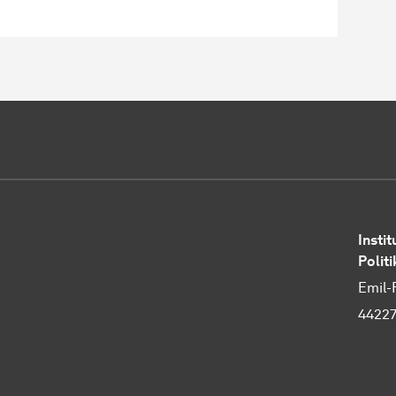
Instit
Polit
Emil-
4422