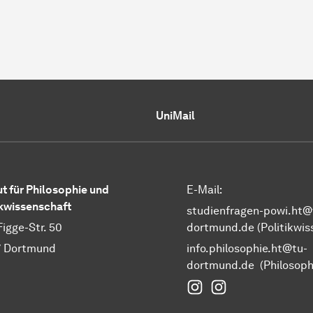
UniMail
ut für Philosophie und
E-Mail:
ikwissenschaft
studienfragen-powi.ht@
Figge-Str. 50
dortmund.de
(Politikwis
7 Dortmund
info.philosophie.ht@tu-
dortmund.de
(Philosoph
Instagram Fakultät 
Instagram Politi