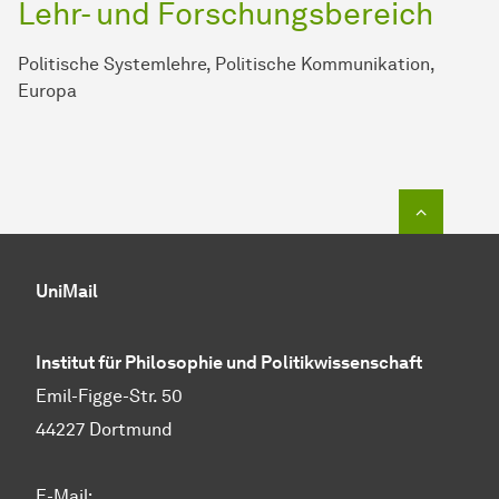
Lehr- und Forschungsbereich
Politische Systemlehre, Politische Kommunikation,
Europa
Zum Seit
UniMail
Institut für Philosophie und Politikwissenschaft
Emil-Figge-Str. 50
44227 Dortmund
E-Mail: