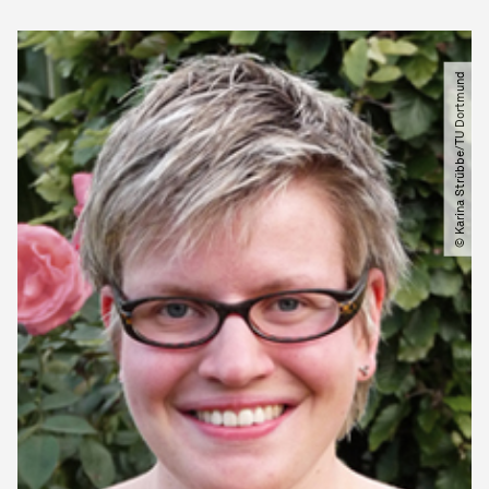
© Karina Strübbe​/​TU Dortmund