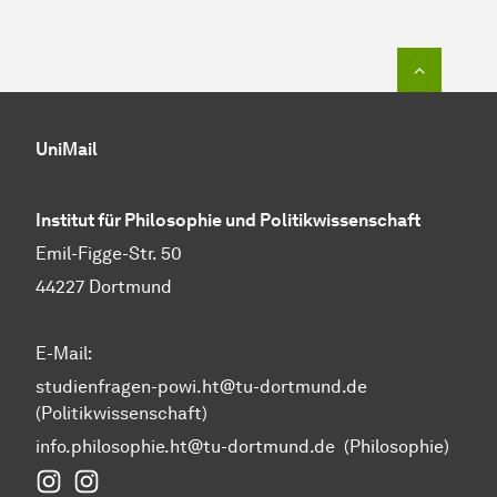
Zum Seit
UniMail
Institut für Philosophie und Politikwissenschaft
Emil-Figge-Str. 50
44227 Dortmund
E-Mail:
studienfragen-powi.ht@tu-dortmund.de
(Politikwissenschaft)
info.philosophie.ht@tu-dortmund.de
(Philosophie)
Instagram Fakultät Humanwissenschaften und Theol
Instagram Politikwissenschaft