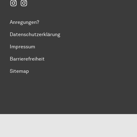
Instagram Fakultät Humanwissenschaften und Theol
Instagram Politikwissenschaft
Anregungen?
Datenschutzerklärung
Impressum
Barrierefreiheit
Sitemap
Zum Seitenanfang