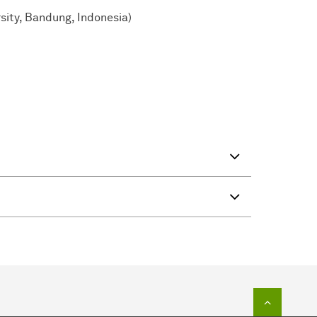
rsity, Bandung, Indonesia)
Zum Seit