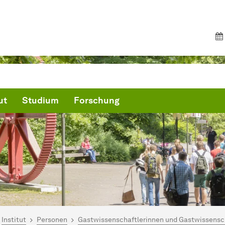
ut
Studium
Forschung
ind hier:
artseite
Institut
Personen
Gastwissenschaftlerinnen und Gastwissensc