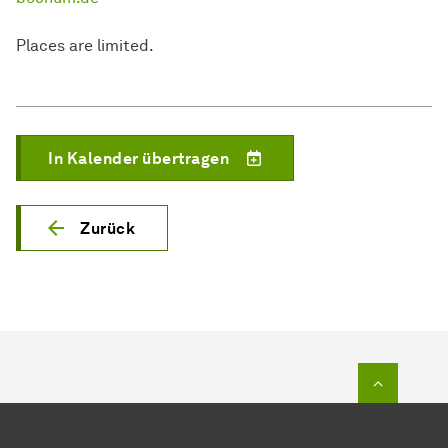
Places are limited.
In Kalender übertragen
Zurück
Zum Seit