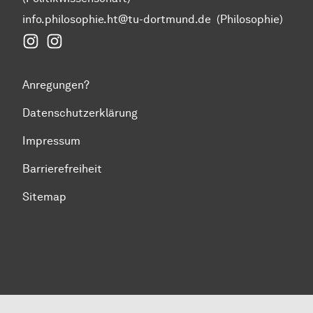
info.philosophie.ht@tu-dortmund.de
(Philosophie)
Instagram Fakultät Humanwissenschaften und Theol
Instagram Politikwissenschaft
Anregungen?
Datenschutzerklärung
Impressum
Barrierefreiheit
Sitemap
Zum Seitenanfang