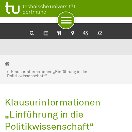
Zum Navigationspfad
Zur Navigation
Zum Schnellzugriff
Zum Fuß der Seite mit weiteren Services
Zum Inhalt
Zur Startseite
Sie sind hier:
Startseite
Klausurinformationen „Einführung in die
Politikwissenschaft“
Klausurinformationen
„Einführung in die
Politikwissenschaft“