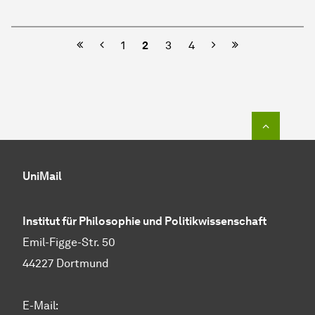
Vorherige
Nächste
1
2
3
4
Zum Seit
UniMail
Institut für Philosophie und Politikwissenschaft
Emil-Figge-Str. 50
44227 Dortmund
E-Mail: