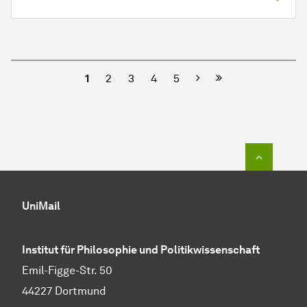
Nächste
1
2
3
4
5
Zum Seit
UniMail
Institut für Philosophie und Politikwissenschaft
Emil-Figge-Str. 50
44227 Dortmund