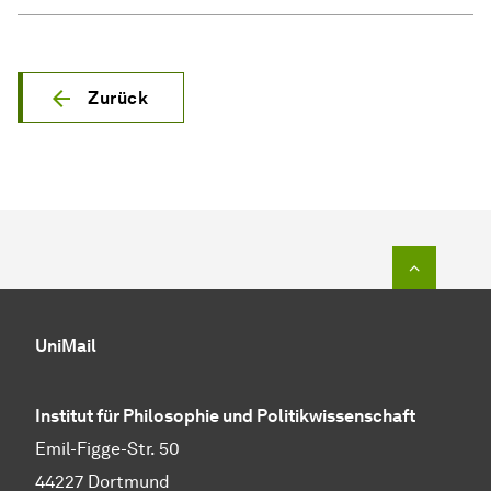
Zurück
Zum Seit
UniMail
Institut für Philosophie und Politikwissenschaft
Emil-Figge-Str. 50
44227 Dortmund