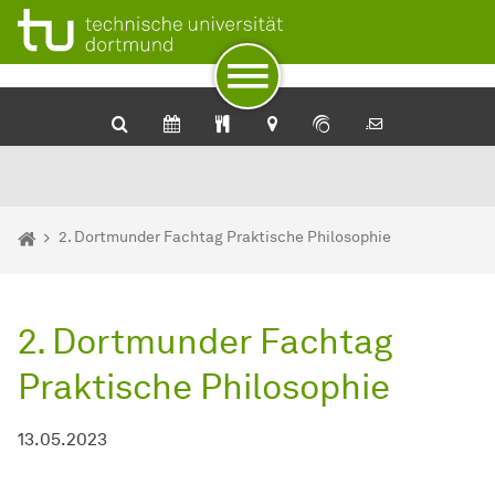
Zum Navigationspfad
Zur Navigation
Zum Schnellzugriff
Zum Fuß der Seite mit weiteren Services
Zum Inhalt
Zur Startseite
Sie sind hier:
Startseite
2. Dortmunder Fachtag Praktische Philosophie
2. Dortmunder Fachtag
Praktische Philosophie
13.05.2023