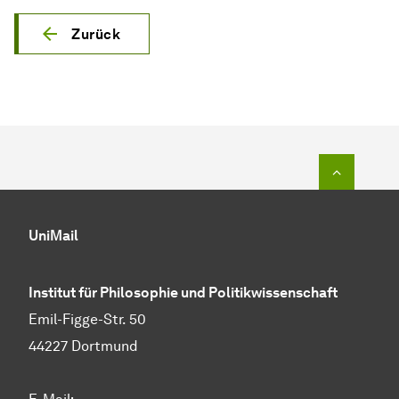
Zurück
Zum Seit
UniMail
Institut für Philosophie und Politikwissenschaft
Emil-Figge-Str. 50
44227 Dortmund