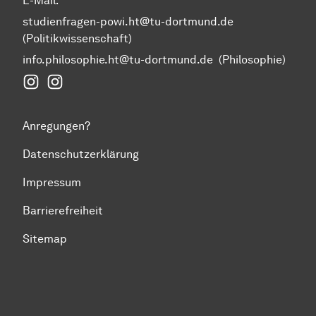
E-Mail:
studienfragen-powi.ht@tu-dortmund.de
(Politikwissenschaft)
info.philosophie.ht@tu-dortmund.de
(Philosophie)
Instagram Fakultät Humanwissenschaften und Theol
Instagram Politikwissenschaft
Anregungen?
Datenschutzerklärung
Impressum
Barrierefreiheit
Sitemap
Zum Seitenanfang