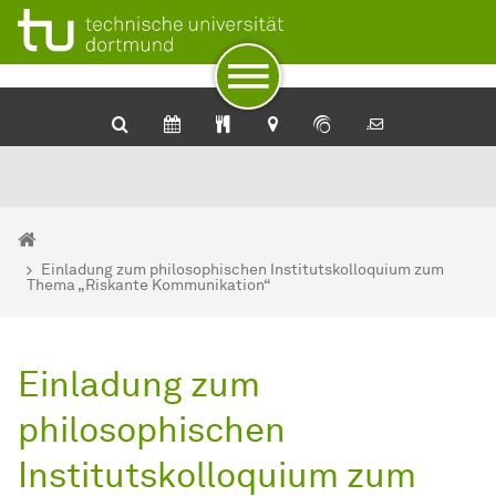
Zum Navigationspfad
Zur Navigation
Zum Schnellzugriff
Zum Fuß der Seite mit weiteren Services
Zum Inhalt
Zur Startseite
Sie sind hier:
Startseite
Einladung zum philosophischen Institutskolloquium zum
Thema „Riskante Kommunikation“
Einladung zum
philosophischen
Institutskolloquium zum