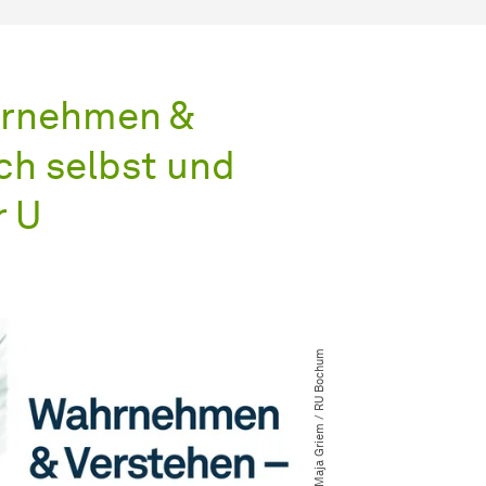
hrnehmen &
ich selbst und
r U
© Maja Griem ​/​ RU Bochum