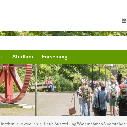
ut
Studium
Forschung
ind hier:
artseite
Institut
Aktuelles
Neue Ausstellung "Wahrnehmen & Verstehen – 