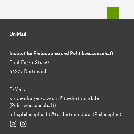
Zum Seit
UniMail
Institut für Philosophie und Politikwissenschaft
Emil-Figge-Str. 50
44227 Dortmund
E-Mail:
studienfragen-powi.ht@tu-dortmund.de
(Politikwissenschaft)
info.philosophie.ht@tu-dortmund.de
(Philosophie)
Instagram Fakultät Humanwissenschaften und Theol
Instagram Politikwissenschaft